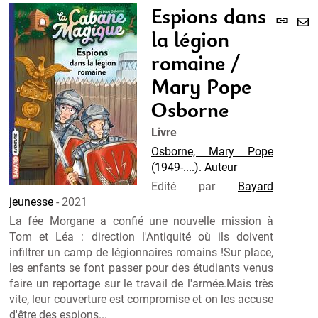
Espions dans
Lien
la légion
per
En
(Nou
pa
romaine /
fenê
ma
Mary Pope
Osborne
Livre
Osborne, Mary Pope
(1949-....). Auteur
Edité par
Bayard
jeunesse
- 2021
La fée Morgane a confié une nouvelle mission à
Tom et Léa : direction l'Antiquité où ils doivent
infiltrer un camp de légionnaires romains !Sur place,
les enfants se font passer pour des étudiants venus
faire un reportage sur le travail de l'armée.Mais très
vite, leur couverture est compromise et on les accuse
d'être des espions...