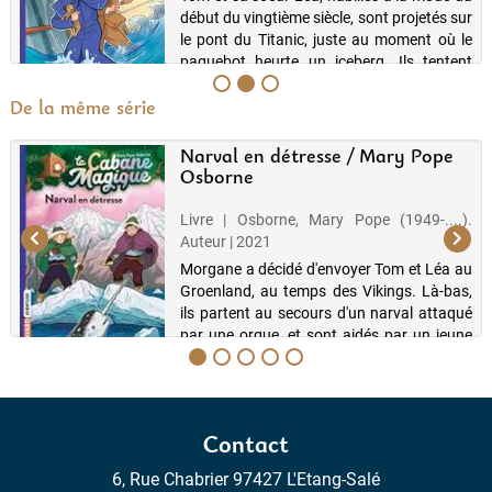
début du vingtième siècle, sont projetés sur
le pont du Titanic, juste au moment où le
paquebot heurte un iceberg. Ils tentent
d'alerter tous les passagers de la
De la même série
catastrophe et sauvent de...
Narval en détresse / Mary Pope
Osborne
Livre | Osborne, Mary Pope (1949-....).
Auteur | 2021
Morgane a décidé d'envoyer Tom et Léa au
Groenland, au temps des Vikings. Là-bas,
ils partent au secours d'un narval attaqué
par une orque, et sont aidés par un jeune
garçon, Leif Erikson. Ce dernier décide de
leur faire visiter s...
Contact
6, Rue Chabrier 97427 L'Etang-Salé