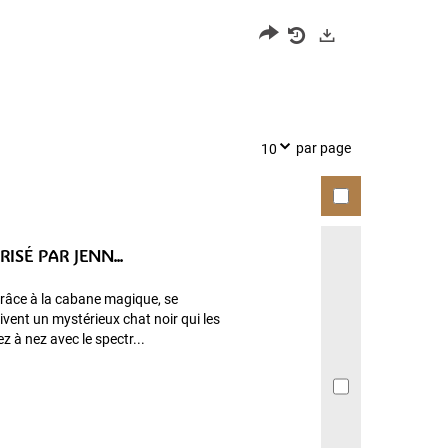
Partager
Historique
Exports
l'URL
de
de
vos
la
recherches
par page
10
recherche
ISÉ PAR JENN...
grâce à la cabane magique, se
ivent un mystérieux chat noir qui les
z à nez avec le spectr...